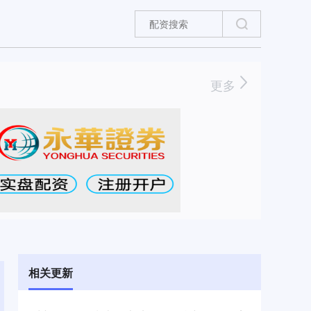
更多
相关更新